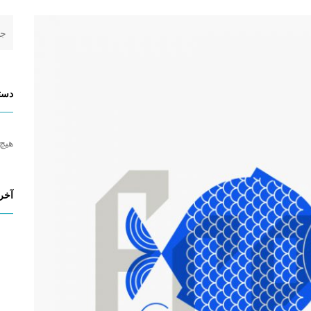
دسته
هیچ 
آخری