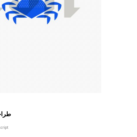
طراحی
cript